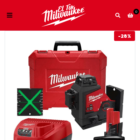
0
-28%