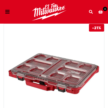
0
-21%