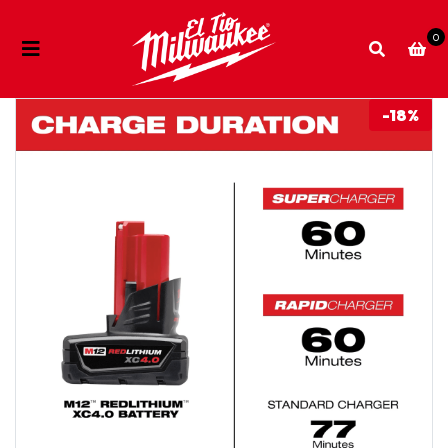
0
-18%