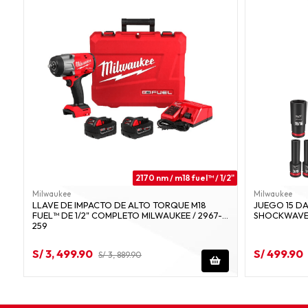
2170 nm / m18 fuel™ / 1/2"
Milwaukee
Milwaukee
LLAVE DE IMPACTO DE ALTO TORQUE M18
JUEGO 15 DA
FUEL™ DE 1/2" COMPLETO MILWAUKEE / 2967-
SHOCKWAVE™
259
S/ 3, 499.90
S/ 499.90
S/ 3, 889.90