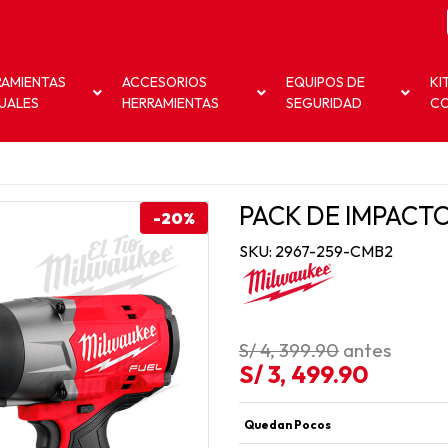
RAMIENTAS
ACCESORIOS
EQUIPOS DE
KI
UALES
HERRAMIENTAS
SEGURIDAD
C
PACK DE IMPACTO
-20%
SKU: 2967-259-CMB2
S/ 4, 399.90
antes
S/ 3, 499.90
Quedan Pocos