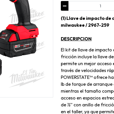
(1) Llave de impacto de 
milwaukee / 2967-259
DESCRIPCION
El kit de llave de impact
fricción incluye la llave
permite un mejor acceso 
través de velocidades rápi
POWERSTATE™ ofrece hasta 
lb de torque de arranque
mientras el tamaño compac
acceso en espacios estre
de ½” con anillo de fricci
en el taller, ya que permi