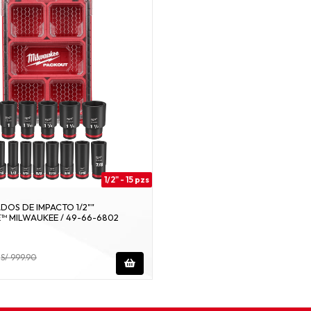
1/2" - 15 pzs
DOS DE IMPACTO 1/2""
 MILWAUKEE / 49-66-6802
S/ 999.90