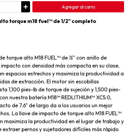
Agregar
al carro
alto torque m18 fuel™ de 1/2" completo
o de torque alto M18 FUEL™ de ½” con anillo de
 de impacto con densidad más compacta en su clase,
en espacios estrechos y maximiza la productividad a
das de extracción. El motor sin escobillas
1,100 pies-lb de torque de sujeción y 1,500 pies-
 con nuestra batería M18™ REDLITHIUM™ XC5.0,
to de 7.6" de largo da a los usuarios un mejor
chos. La llave de impacto de torque alto M18 FUEL™
ón maximiza la productividad en el lugar de trabajo y
te extraer pernos y sujetadores difíciles más rápido