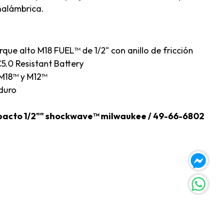
nalámbrica.
rque alto M18 FUEL™ de 1/2" con anillo de fricción
.0 Resistant Battery
 M18™ y M12™
 duro
impacto 1/2"" shockwave™ milwaukee / 49-66-6802