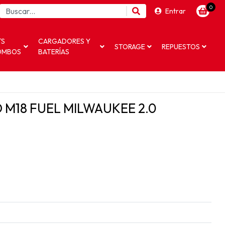
0
Entrar
TS
CARGADORES Y
STORAGE
REPUESTOS
OMBOS
BATERÍAS
 M18 FUEL MILWAUKEE 2.0