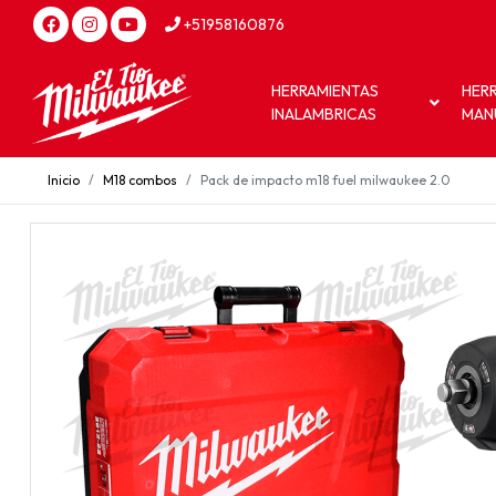
+51958160876
HERRAMIENTAS
HER
INALAMBRICAS
MAN
Inicio
M18 combos
Pack de impacto m18 fuel milwaukee 2.0