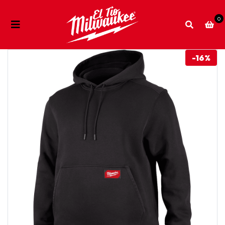
0
-16%