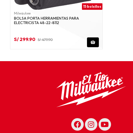
15 bolsillos
Milwaukee
BOLSA PORTA HERRAMIENTAS PARA
ELECTRICISTA 48-22-8112
S/ 299.90
S/ 479.90