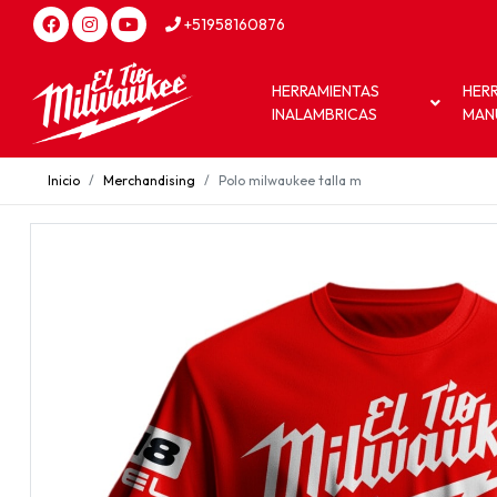
+51958160876
HERRAMIENTAS
HER
INALAMBRICAS
MAN
Inicio
Merchandising
Polo milwaukee talla m