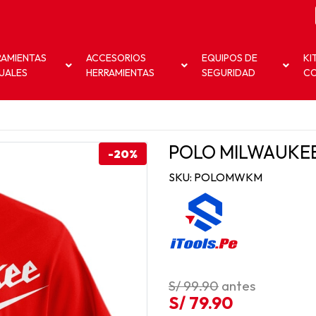
RAMIENTAS
ACCESORIOS
EQUIPOS DE
KI
UALES
HERRAMIENTAS
SEGURIDAD
C
POLO MILWAUKEE
-20%
SKU: POLOMWKM
S/ 99.90
antes
S/ 79.90