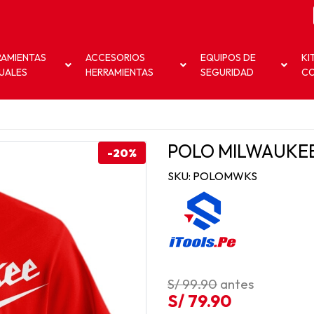
RAMIENTAS
ACCESORIOS
EQUIPOS DE
KI
UALES
HERRAMIENTAS
SEGURIDAD
C
POLO MILWAUKEE
-20%
SKU: POLOMWKS
S/ 99.90
antes
S/ 79.90