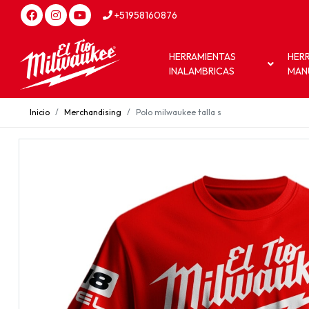
+51958160876
HERRAMIENTAS
HER
INALAMBRICAS
MAN
Inicio
Merchandising
Polo milwaukee talla s