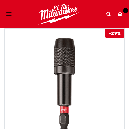
0
-29%