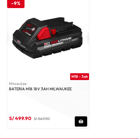
-9%
M18 - 3ah
Milwaukee
BATERIA M18 18V 3AH MILWAUKEE
S/ 499.90
S/ 549.90