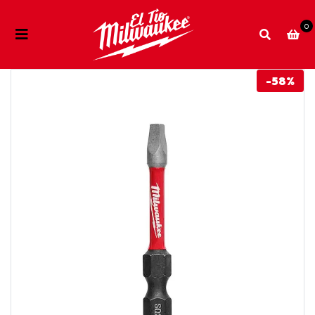
0
-58%