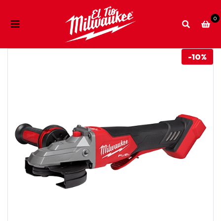
0
-10%