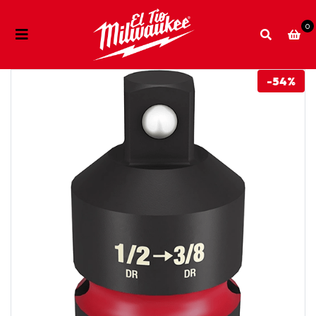
0
-54%