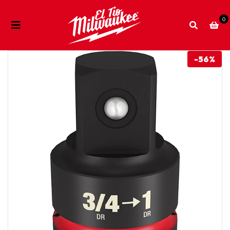
0
-56%