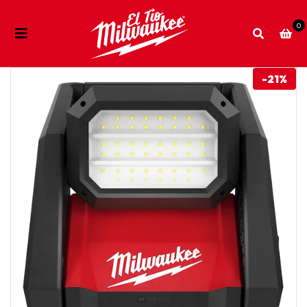
0
-21%