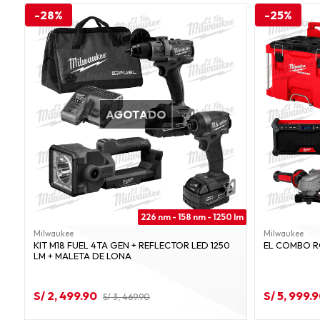
-28%
-25%
AGOTADO
226 nm - 158 nm - 1250 lm
Milwaukee
Milwaukee
KIT M18 FUEL 4TA GEN + REFLECTOR LED 1250
LM + MALETA DE LONA
S/ 2, 499.90
S/ 5, 999.
S/ 3, 469.90