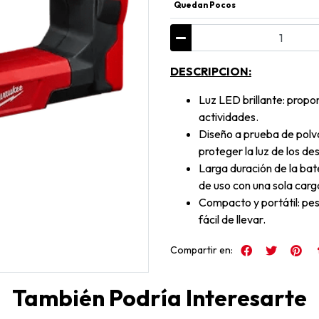
Quedan Pocos
DESCRIPCION:
Luz LED brillante: propo
actividades.
Diseño a prueba de polv
proteger la luz de los de
Larga duración de la bate
de uso con una sola carg
Compacto y portátil: pesa
fácil de llevar.
Compartir en:
También Podría Interesarte