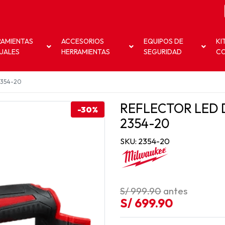
RAMIENTAS
ACCESORIOS
EQUIPOS DE
KI
UALES
HERRAMIENTAS
SEGURIDAD
C
 2354-20
REFLECTOR LED D
-30%
2354-20
SKU: 2354-20
S/ 999.90
antes
S/ 699.90