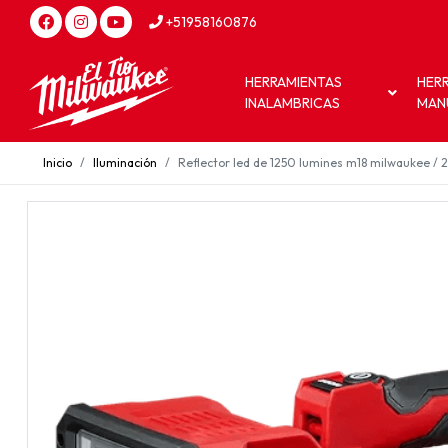
+51958160876
HERRAMIENTAS
HER
INALAMBRICAS
MAN
Inicio
Iluminación
Reflector led de 1250 lumines m18 milwaukee /