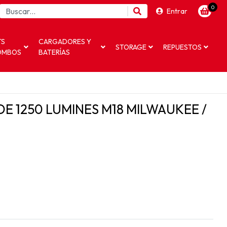
0
Entrar
TS
CARGADORES Y
STORAGE
REPUESTOS
OMBOS
BATERÍAS
E 1250 LUMINES M18 MILWAUKEE /