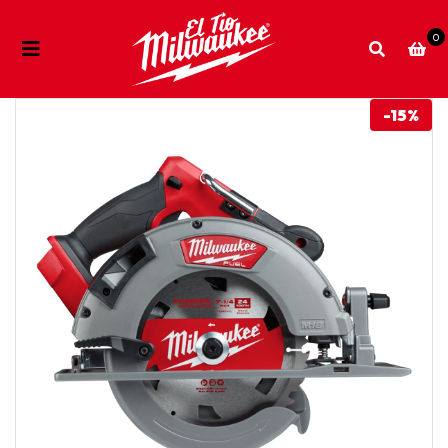
0
-15%