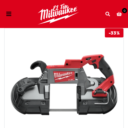
0
-33%