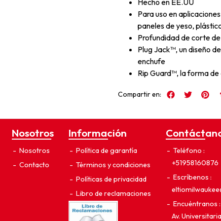
Hecho en EE.UU
Para uso en aplicaciones
paneles de yeso, plástic
Profundidad de corte de
Plug Jack™, un diseño de
enchufe
Rip Guard™, la forma de 
Compartir en:
Nosotros
Información
Contáctan
Nosotros
Política de garantía
Teléfono
+51958160876
Contacto
Términos y condiciones
Escríbenos
Políticas de privacidad
eltiomilwauke
Libro de reclamaciones
Encuéntranos
Av. Universitar