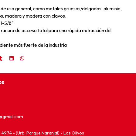
 de uso general, como metales gruesos/delgados, aluminio,
os, madera y madera con clavos.
 1-5/8"
 ranura de acceso total para una rápida extracción del
diente más fuerte de la industria
os
e@gmail.com
ia 4974 - (Urb. Parque Naranjal) - Los Olivos