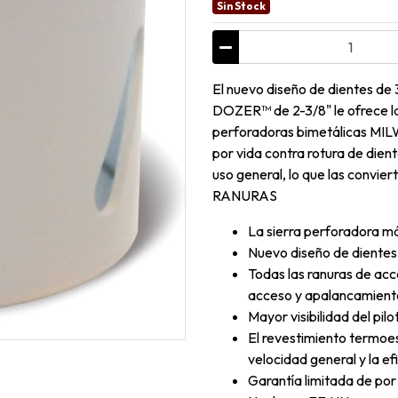
Sin Stock
El nuevo diseño de dientes de
DOZER™ de 2-3/8" le ofrece la 
perforadoras bimetálicas MI
por vida contra rotura de dien
uso general, lo que las convie
RANURAS
La sierra perforadora m
Nuevo diseño de dientes
Todas las ranuras de acc
acceso y apalancamiento
Mayor visibilidad del pil
El revestimiento termoest
velocidad general y la ef
Garantía limitada de por