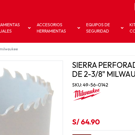
RAMIENTAS
ACCESORIOS
EQUIPOS DE
KI
UALES
HERRAMIENTAS
SEGURIDAD
C
" milwaukee
SIERRA PERFORA
DE 2-3/8" MILWA
SKU: 49-56-0142
S/ 64.90