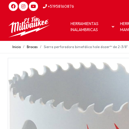
+51958160876
HERRAMIENTAS
HER
INALAMBRICAS
MAN
Inicio
Brocas
Sierra perforadora bimetálica hole dozer™ de 2-3/8