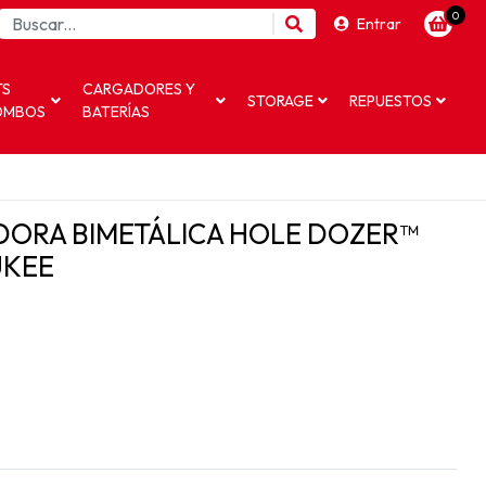
0
Entrar
TS
CARGADORES Y
STORAGE
REPUESTOS
OMBOS
BATERÍAS
DORA BIMETÁLICA HOLE DOZER™
UKEE