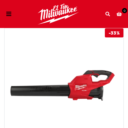
0
-33%