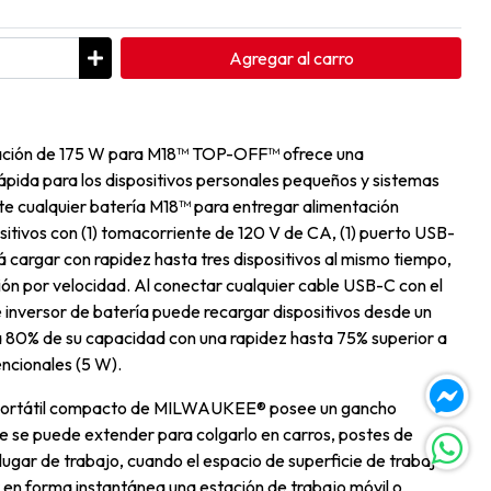
Agregar
al carro
tación de 175 W para M18™ TOP-OFF™ ofrece una
ápida para los dispositivos personales pequeños y sistemas
e cualquier batería M18™ para entregar alimentación
sitivos con (1) tomacorriente de 120 V de CA, (1) puerto USB-
 cargar con rapidez hasta tres dispositivos al mismo tiempo,
ción por velocidad. Al conectar cualquier cable USB-C con el
inversor de batería puede recargar dispositivos desde un
 80% de su capacidad con una rapidez hasta 75% superior a
ncionales (5 W).
n portátil compacto de MILWAUKEE® posee un gancho
ue se puede extender para colgarlo en carros, postes de
lugar de trabajo, cuando el espacio de superficie de trabajo
 en forma instantánea una estación de trabajo móvil o