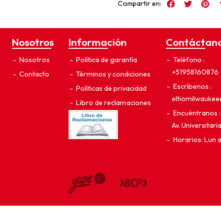
Compartir en:
Nosotros
Información
Contáctan
Nosotros
Política de garantía
Teléfono
+51958160876
Contacto
Términos y condiciones
Escríbenos
Políticas de privacidad
eltiomilwauke
Libro de reclamaciones
Encuéntranos
Av. Universitar
Horarios: Lun 
El Tío Milwaukee © 2026
¿Te gusta mi tienda? Yo vendo con
Bsale