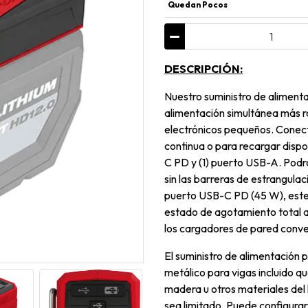
Quedan Pocos
DESCRIPCIÓN:
Nuestro suministro de alimen
alimentación simultánea más r
electrónicos pequeños. Conect
continua o para recargar dispo
C PD y (1) puerto USB-A. Podrá
sin las barreras de estrangula
puerto USB-C PD (45 W), este 
estado de agotamiento total a
los cargadores de pared conve
El suministro de alimentació
metálico para vigas incluido q
madera u otros materiales del 
sea limitado. Puede configurar