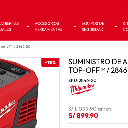
RAMIENTAS
ACCESORIOS
EQUIPOS DE
KI
UALES
HERRAMIENTAS
SEGURIDAD
C
 top-off™ / 2846-20
SUMINISTRO DE A
-18%
TOP-OFF™ / 2846
SKU: 2846-20
S/ 1, 099.90
antes
S/ 899.90