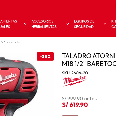
RAMIENTAS
ACCESORIOS
EQUIPOS DE
KI
UALES
HERRAMIENTAS
SEGURIDAD
C
1/2" baretools
TALADRO ATORN
-38%
M18 1/2" BARETO
SKU: 2606-20
S/ 999.90
antes
S/ 619.90