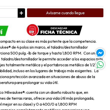
Avísame cuando llegue
 compacto en su clase es más potente que la competencia.
kee® de 4 polos sin marco, el taladro/destornillador
ciona 500 pulg.-lb de torque y hasta 1,800 RPM. Con una
e taladro/destornillador le permite acceder a los espacios más
jes totalmente metálica y el portabrocas metálico de 1/2"
lidad, incluso en los lugares de trabajo más exigentes. La
iona protección avanzada en situaciones de abuso de la
eratura para prolongar su vida útil.
co Milwaukee®: cuenta con un diseño robusto que, en
es de tierras raras, ofrece una vida útil más prolongada,
el mejor en su clase) y 0 a 400/0 a 1,800 RPM