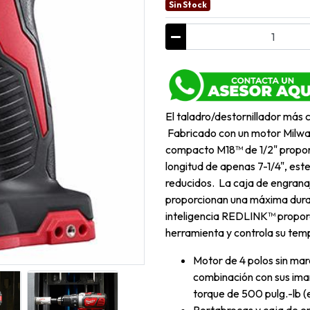
Sin Stock
El taladro/destornillador más
Fabricado con un motor Milwau
compacto M18™ de 1/2" propor
longitud de apenas 7-1/4", est
reducidos. La caja de engrana
proporcionan una máxima durabi
inteligencia REDLINK™ proporc
herramienta y controla su temp
Motor de 4 polos sin mar
combinación con sus iman
torque de 500 pulg.-lb (