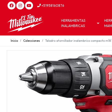
+51958160876
HERRAMIENTAS
HER
INALAMBRICAS
MAN
Inicio
Colecciones
Taladro atornillador inalambrico compacto m18 