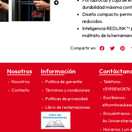
Portabrocas y caja de e
durabilidad máxima cont
Diseño compacto: permit
reducidos.
Inteligencia REDLINK™: 
maltrato de la herramien
Compartir en:
Nosotros
Información
Contáctan
Nosotros
Política de garantía
Teléfono
+51958160876
Contacto
Términos y condiciones
Escríbenos
Políticas de privacidad
eltiomilwauke
Libro de reclamaciones
Encuéntranos
Av. Universitar
Horarios: Lun 