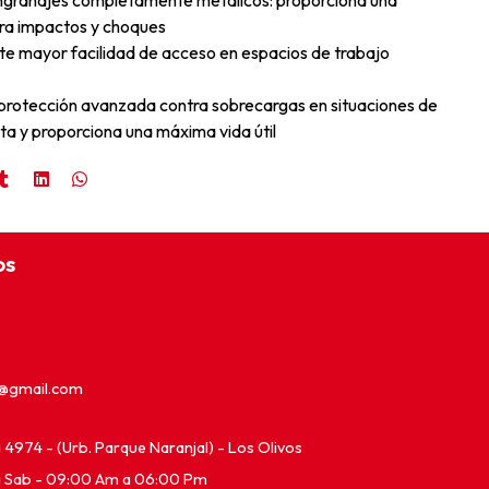
ngranajes completamente metálicos: proporciona una
ra impactos y choques
e mayor facilidad de acceso en espacios de trabajo
protección avanzada contra sobrecargas en situaciones de
ta y proporciona una máxima vida útil
os
e@gmail.com
ia 4974 - (Urb. Parque Naranjal) - Los Olivos
a Sab - 09:00 Am a 06:00 Pm