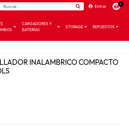
0
Entrar
TS
CARGADORES Y
STORAGE
REPUESTOS
OMBOS
BATERÍAS
ILLADOR INALAMBRICO COMPACTO
OLS