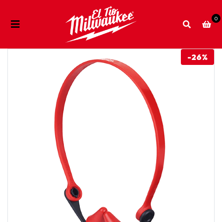
0
-26%