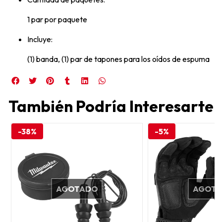
1 par por paquete
Incluye:
(1) banda, (1) par de tapones para los oídos de espuma
También Podría Interesarte
-38%
-5%
AGOTADO
AGOT