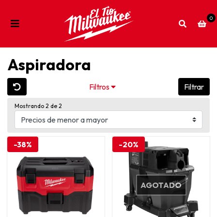
0
Aspiradora
Filtros
Filtrar
Mostrando 2 de 2
-38%
-20%
AGOTADO