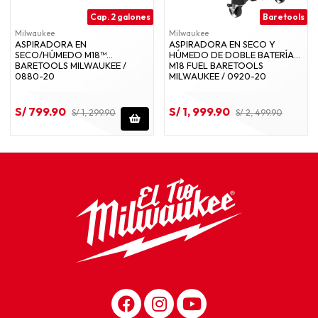
Cap. 2 galones
Baretools
Milwaukee
Milwaukee
ASPIRADORA EN
ASPIRADORA EN SECO Y
SECO/HÚMEDO M18™
HÚMEDO DE DOBLE BATERÍA
BARETOOLS MILWAUKEE /
M18 FUEL BARETOOLS
0880-20
MILWAUKEE / 0920-20
S/ 799.90
S/ 1, 999.90
S/ 1, 299.90
S/ 2, 499.90