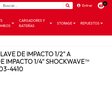
0
Entrar
TS
CARGADORES Y
STORAGE
REPUESTOS
OMBOS
BATERÍAS
AVE DE IMPACTO 1/2" A
E IMPACTO 1/4" SHOCKWAVE™
03-4410