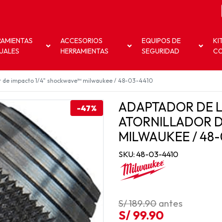
RAMIENTAS
ACCESORIOS
EQUIPOS DE
KI
UALES
HERRAMIENTAS
SEGURIDAD
C
dor de impacto 1/4" shockwave™ milwaukee / 48-03-4410
ADAPTADOR DE LL
-47%
ATORNILLADOR D
MILWAUKEE / 48-
SKU: 48-03-4410
S/ 189.90
antes
S/ 99.90