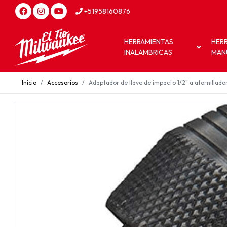
+51958160876
HERRAMIENTAS
HER
INALAMBRICAS
MAN
Inicio
Accesorios
Adaptador de llave de impacto 1/2" a atornilla