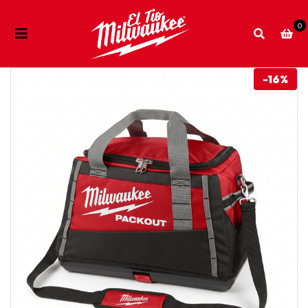
0
-16%