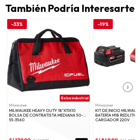
También Podría Interesarte
-33%
-19%
Bolsa industrial
Milwaukee
Milwaukee
MILWAUKEE HEAVY DUTY 18"X11X10
KIT DE INICIO MILWAUK
BOLSA DE CONTRATISTA MEDIANA 50-
BATERÍA M18 REDLITHI
55-3560
CARGADOR 220V
S/ 179.90
S/ 849.90