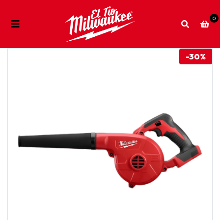
0
-30%