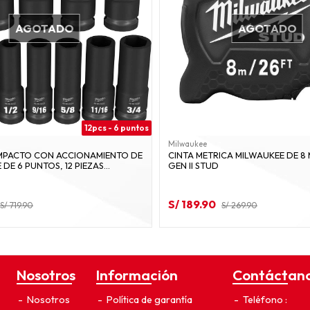
AGOTADO
AGOTADO
12pcs - 6 puntos
Milwaukee
MPACTO CON ACCIONAMIENTO DE
CINTA METRICA MILWAUKEE DE 8 
E DE 6 PUNTOS, 12 PIEZAS
GEN II STUD
S/ 189.90
S/ 719.90
S/ 269.90
Nosotros
Información
Contáctan
Nosotros
Política de garantía
Teléfono