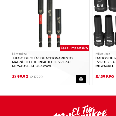
3pcs - impact duty
Milwaukee
Milwaukee
JUEGO DE GUÍAS DE ACCIONAMIENTO
DADOS DE I
MAGNÉTICO DE IMPACTO DE 3 PIEZAS
1/2 PULG. SA
MILWAUKEE SHOCKWAVE
MILWAUKEE
S/ 99.90
S/ 599.90
S/ 179.90