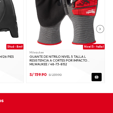
Stud - 8mt
Nivel 5 - talla l
Milwaukee
M
M/26 PIES
GUANTE DE NITRILO NIVEL 5 TALLA L
N
RESISTENCIA A CORTES POR IMPACTO
C
MILWAUKEE / 48-73-8152
S/ 159.90
S
S/ 239.90
os