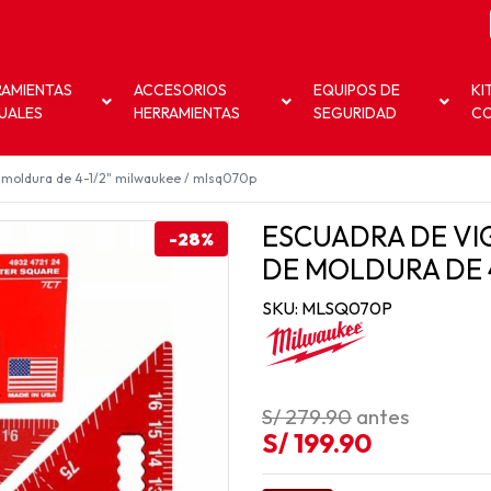
RAMIENTAS
ACCESORIOS
EQUIPOS DE
KI
UALES
HERRAMIENTAS
SEGURIDAD
C
e moldura de 4-1/2" milwaukee / mlsq070p
ESCUADRA DE VIG
-28%
DE MOLDURA DE 
SKU: MLSQ070P
S/ 279.90
antes
S/ 199.90