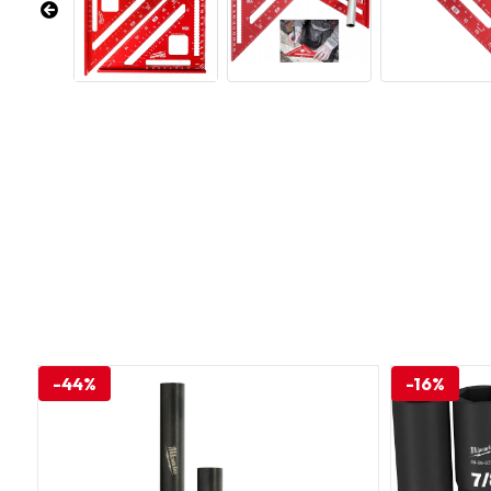
-44%
-16%