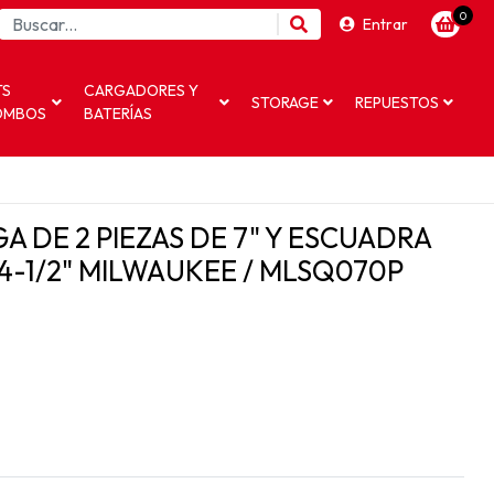
0
Entrar
TS
CARGADORES Y
STORAGE
REPUESTOS
OMBOS
BATERÍAS
A DE 2 PIEZAS DE 7" Y ESCUADRA
4-1/2" MILWAUKEE / MLSQ070P