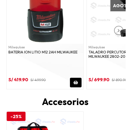
AGOT
Milwaukee
Milwaukee
BATERIA ION LITIO M12 2AH MILWAUKEE
TALADRO PERCUTOR I
MILWAUKEE 2802-20 - 
S/ 419.90
S/ 699.90
S/ 499.90
S/ 890.90
Accesorios
-25%