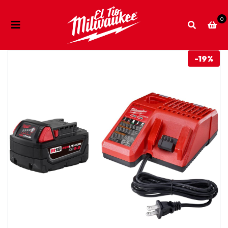
0
-19%