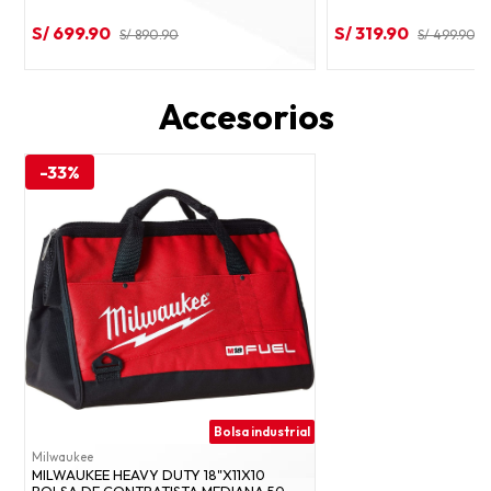
S/ 699.90
S/ 319.90
S/ 890.90
S/ 499.90
Accesorios
-33%
Bolsa industrial
Milwaukee
MILWAUKEE HEAVY DUTY 18"X11X10
BOLSA DE CONTRATISTA MEDIANA 50-