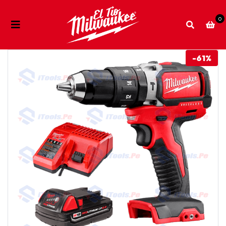
0
-61%