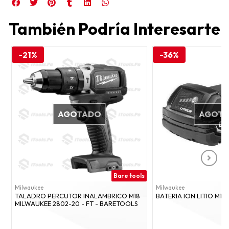
También Podría Interesarte
-21%
-36%
AGOTADO
AGOT
Bare tools
Milwaukee
Milwaukee
TALADRO PERCUTOR INALAMBRICO M18
BATERIA ION LITIO M1
MILWAUKEE 2802-20 - FT - BARETOOLS