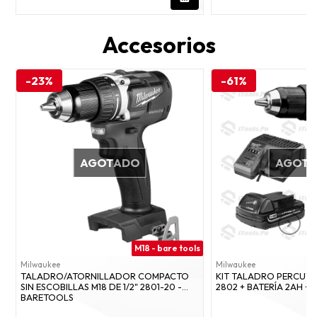
Accesorios
-23%
-61%
AGOTADO
AGOT
M18 - bare tools
Milwaukee
Milwaukee
TALADRO/ATORNILLADOR COMPACTO
KIT TALADRO PERCUTO
SIN ESCOBILLAS M18 DE 1/2" 2801-20 -
2802 + BATERÍA 2AH 
BARETOOLS