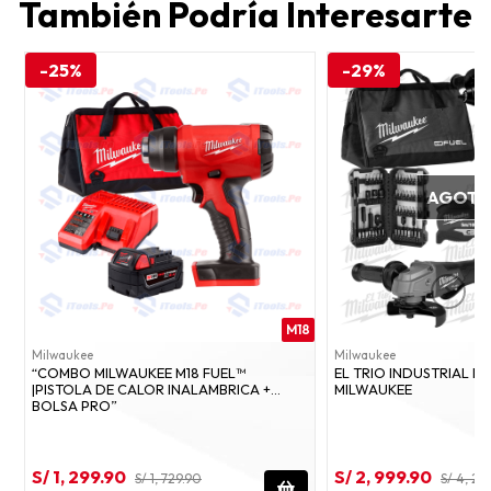
También Podría Interesarte
-25%
-29%
AGOT
M18
Milwaukee
Milwaukee
“COMBO MILWAUKEE M18 FUEL™
EL TRIO INDUSTRIAL FU
|PISTOLA DE CALOR INALAMBRICA +
MILWAUKEE
BOLSA PRO”
S/ 1, 299.90
S/ 2, 999.90
S/ 1, 729.90
S/ 4, 21