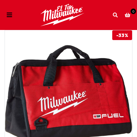
0
-33%