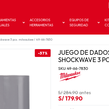
RAMIENTAS
ACCESORIOS
EQUIPOS DE
KI
UALES
HERRAMIENTAS
SEGURIDAD
C
ockwave 3 pcs. milwaukee / 49-66-7830
JUEGO DE DADOS
-37%
SHOCKWAVE 3 PCS
SKU: 49-66-7830
S/ 284.90
antes
S/ 179.90