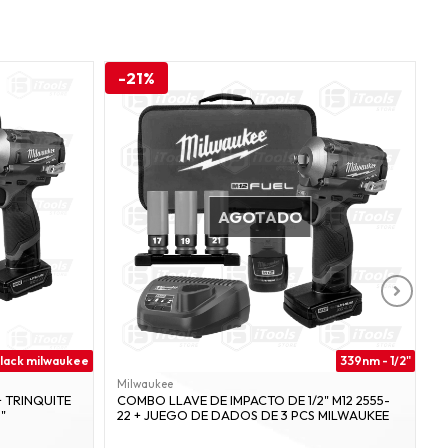
-21%
AGOTADO
lack milwaukee
339nm - 1/2"
Milwaukee
M
+ TRINQUITE
COMBO LLAVE DE IMPACTO DE 1/2" M12 2555-
K
"
22 + JUEGO DE DADOS DE 3 PCS MILWAUKEE