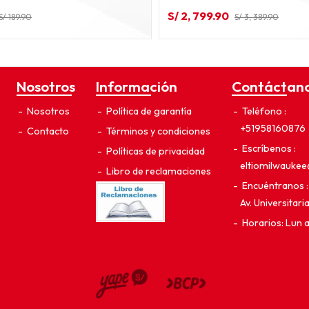
S/ 2, 799.90
S/ 189.90
S/ 3, 389.90
Nosotros
Información
Contáctan
Nosotros
Política de garantía
Teléfono
+51958160876
Contacto
Términos y condiciones
Escríbenos
Políticas de privacidad
eltiomilwauke
Libro de reclamaciones
Encuéntranos
Av. Universitar
Horarios: Lun 