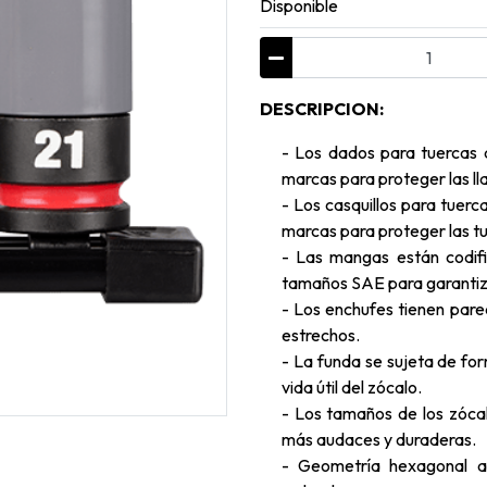
Disponible
DESCRIPCION:
- Los dados para tuercas 
marcas para proteger las ll
- Los casquillos para tuerc
marcas para proteger las tu
- Las mangas están codifi
tamaños SAE para garantiza
- Los enchufes tienen pare
estrechos.
- La funda se sujeta de for
vida útil del zócalo.
- Los tamaños de los zócal
más audaces y duraderas.
- Geometría hexagonal an