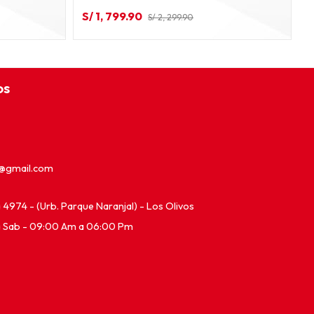
S/ 1, 799.90
S
S/ 2, 299.90
os
e@gmail.com
ia 4974 - (Urb. Parque Naranjal) - Los Olivos
a Sab - 09:00 Am a 06:00 Pm