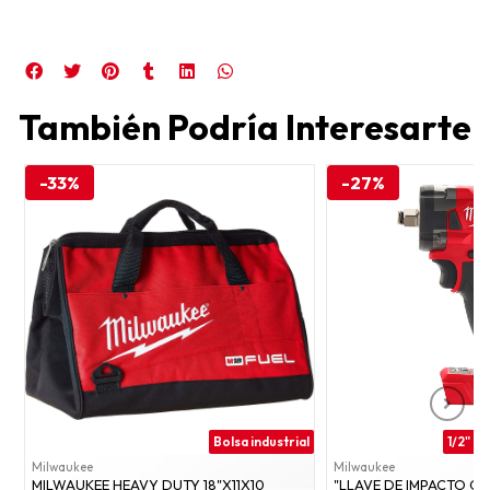
También Podría Interesarte
-33%
-27%
Bolsa industrial
Milwaukee
Milwaukee
MILWAUKEE HEAVY DUTY 18"X11X10
"LLAVE DE IMPACTO C