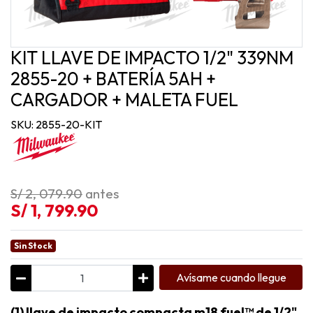
KIT LLAVE DE IMPACTO 1/2" 339NM
2855-20 + BATERÍA 5AH +
CARGADOR + MALETA FUEL
SKU: 2855-20-KIT
S/ 2, 079.90
antes
S/ 1, 799.90
Sin Stock
Avísame cuando llegue
(1) llave de impacto compacta m18 fuel™ de 1/2"