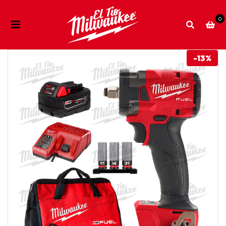
0
-13%